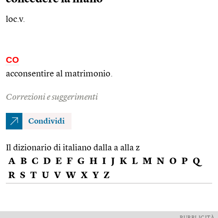
loc.v.
CO
acconsentire al matrimonio.
Correzioni e suggerimenti
Condividi
Il dizionario di italiano dalla a alla z
A
B
C
D
E
F
G
H
I
J
K
L
M
N
O
P
Q
R
S
T
U
V
W
X
Y
Z