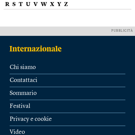
R
S
T
U
V
W
X
Y
Z
PUBBLICITÀ
Chi siamo
Contattaci
Sommario
Festival
Privacy e cookie
Video