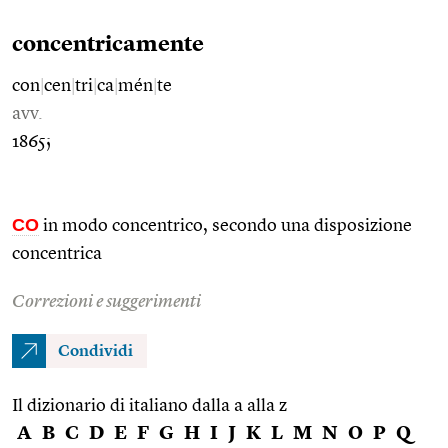
concentricamente
con
|
cen
|
tri
|
ca
|
mén
|
te
avv.
1865;
CO
in modo concentrico, secondo una disposizione
concentrica
Correzioni e suggerimenti
Condividi
Il dizionario di italiano dalla a alla z
A
B
C
D
E
F
G
H
I
J
K
L
M
N
O
P
Q