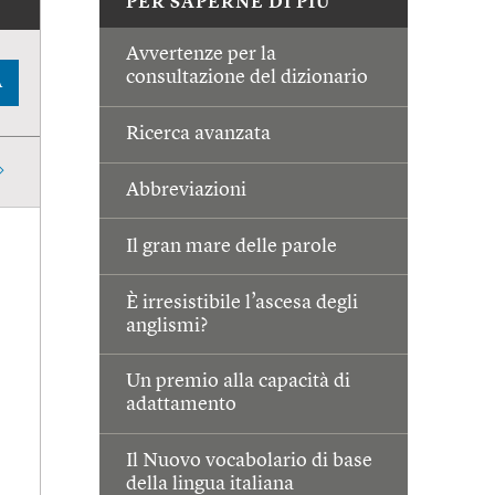
PER SAPERNE DI PIÙ
Avvertenze per la
consultazione del dizionario
A
Ricerca avanzata
Abbreviazioni
Il gran mare delle parole
È irresistibile l’ascesa degli
anglismi?
Un premio alla capacità di
adattamento
Il Nuovo vocabolario di base
della lingua italiana