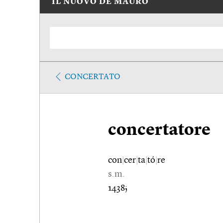
IL NUOVO DE MAURO
CONCERTATO
concertatore
con
|
cer
|
ta
|
tó
|
re
s.m.
1438;