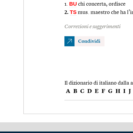
BU
1.
chi concerta, ordisce
2.
TS
mus. maestro che ha l’in
Correzioni e suggerimenti
Condividi
Il dizionario di italiano dalla a
A
B
C
D
E
F
G
H
I
J