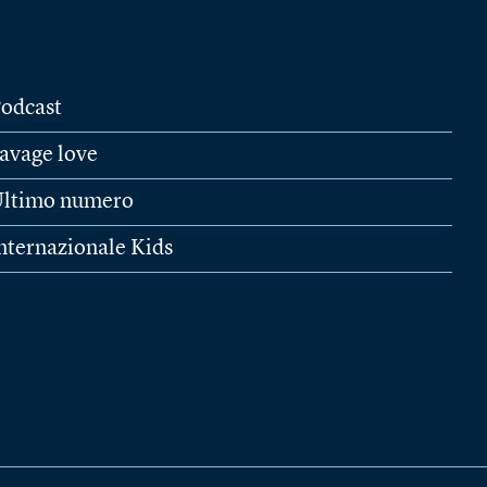
odcast
avage love
ltimo numero
nternazionale Kids