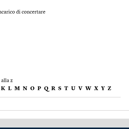
carico di concertare
 alla z
K
L
M
N
O
P
Q
R
S
T
U
V
W
X
Y
Z