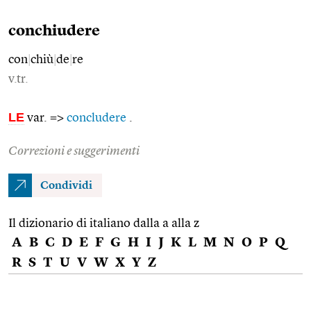
conchiudere
con
|
chiù
|
de
|
re
v.tr.
LE
var. =>
concludere
.
Correzioni e suggerimenti
Condividi
Il dizionario di italiano dalla a alla z
A
B
C
D
E
F
G
H
I
J
K
L
M
N
O
P
Q
R
S
T
U
V
W
X
Y
Z