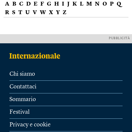
A
B
C
D
E
F
G
H
I
J
K
L
M
N
O
P
Q
R
S
T
U
V
W
X
Y
Z
PUBBLICITÀ
Chi siamo
Contattaci
Sommario
Festival
Privacy e cookie