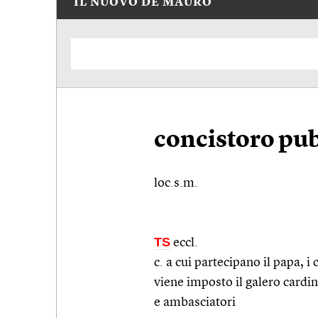
IL NUOVO DE MAURO
concistoro pu
loc.s.m.
TS
eccl.
c. a cui partecipano il papa, i c
viene imposto il galero cardin
e ambasciatori