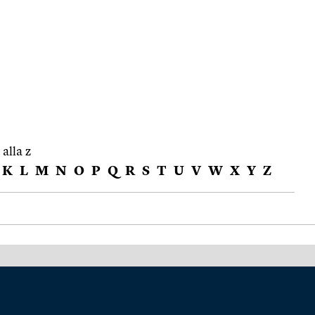
 alla z
K
L
M
N
O
P
Q
R
S
T
U
V
W
X
Y
Z