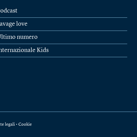
odcast
avage love
ltimo numero
nternazionale Kids
te legali
•
Cookie