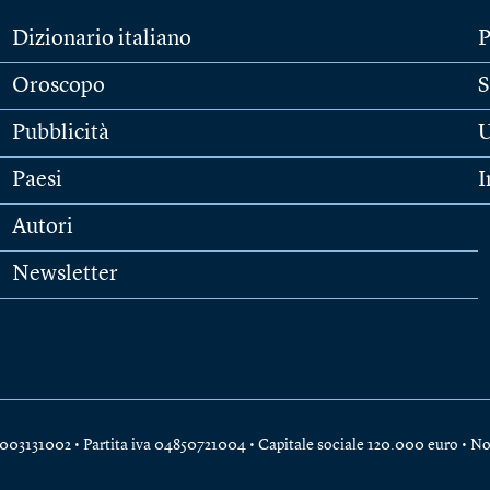
Dizionario italiano
P
Oroscopo
S
Pubblicità
U
Paesi
I
Autori
Newsletter
e 04003131002 • Partita iva 04850721004 • Capitale sociale 120.000 euro •
No