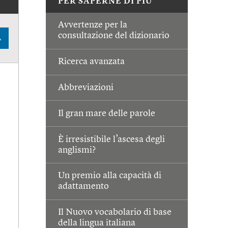
PER SAPERNE DI PIÙ
Avvertenze per la
consultazione del dizionario
A
Ricerca avanzata
Abbreviazioni
Il gran mare delle parole
È irresistibile l’ascesa degli
anglismi?
Un premio alla capacità di
adattamento
Il Nuovo vocabolario di base
della lingua italiana