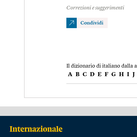
Correzioni e suggerimenti
Condividi
Il dizionario di italiano dalla a
A
B
C
D
E
F
G
H
I
J