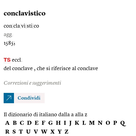
conclavistico
con
|
cla
|
vì
|
sti
|
co
agg.
1585;
TS
eccl.
del conclave , che si riferisce al conclave
Correzioni e suggerimenti
Condividi
Il dizionario di italiano dalla a alla z
A
B
C
D
E
F
G
H
I
J
K
L
M
N
O
P
Q
R
S
T
U
V
W
X
Y
Z