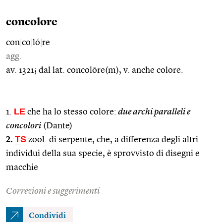
concolore
con
|
co
|
ló
|
re
agg.
av. 1321; dal lat. concolōre(m), v. anche colore.
LE
1.
che ha lo stesso colore:
due archi paralleli e
concolori
(Dante)
2.
TS
zool. di serpente, che, a differenza degli altri
individui della sua specie, è sprovvisto di disegni e
macchie
Correzioni e suggerimenti
Condividi