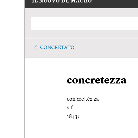
IL NUOVO DE MAURO
CONCRETATO
concretezza
con
|
cre
|
téz
|
za
s.f.
1843;