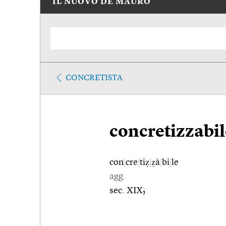
IL NUOVO DE MAURO
CONCRETISTA
concretizzabil
con
|
cre
|
tiẓ
|
ẓà
|
bi
|
le
agg.
sec. XIX;