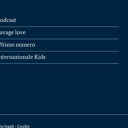
odcast
avage love
ltimo numero
nternazionale Kids
te legali
•
Cookie