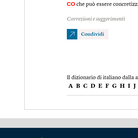
CO
che può essere concretizz
Correzioni e suggerimenti
Condividi
Il dizionario di italiano dalla a
A
B
C
D
E
F
G
H
I
J