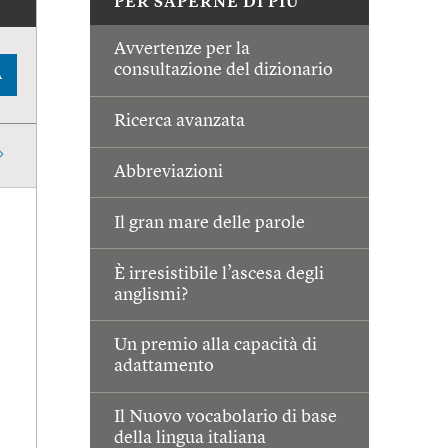
PER SAPERNE DI PIÙ
Avvertenze per la
consultazione del dizionario
A
Ricerca avanzata
Abbreviazioni
Il gran mare delle parole
È irresistibile l’ascesa degli
anglismi?
Un premio alla capacità di
adattamento
Il Nuovo vocabolario di base
della lingua italiana