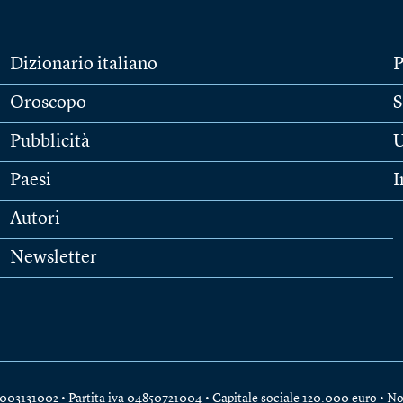
Dizionario italiano
P
Oroscopo
S
Pubblicità
U
Paesi
I
Autori
Newsletter
e 04003131002 • Partita iva 04850721004 • Capitale sociale 120.000 euro •
No