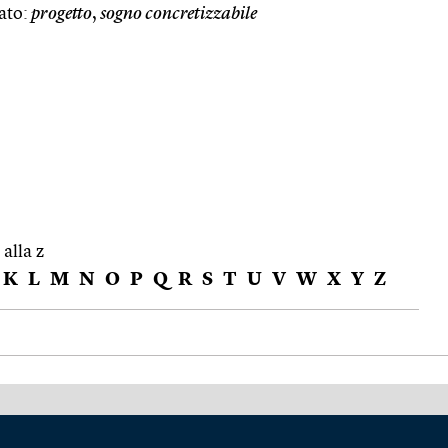
ato:
progetto
,
sogno concretizzabile
 alla z
K
L
M
N
O
P
Q
R
S
T
U
V
W
X
Y
Z