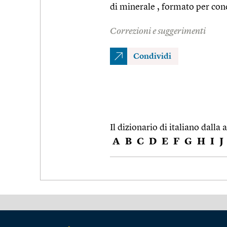
di minerale , formato per con
Correzioni e suggerimenti
Condividi
Il dizionario di italiano dalla a
A
B
C
D
E
F
G
H
I
J