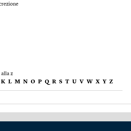
crezione
 alla z
K
L
M
N
O
P
Q
R
S
T
U
V
W
X
Y
Z