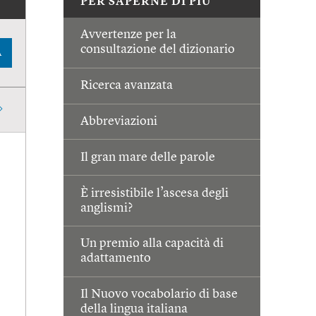
PER SAPERNE DI PIÙ
Avvertenze per la
consultazione del dizionario
A
Ricerca avanzata
Abbreviazioni
Il gran mare delle parole
È irresistibile l’ascesa degli
anglismi?
Un premio alla capacità di
adattamento
Il Nuovo vocabolario di base
della lingua italiana