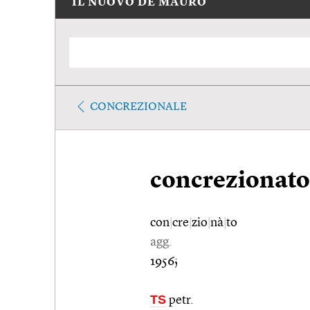
IL NUOVO DE MAURO
CONCREZIONALE
concrezionato
con
|
cre
|
zio
|
nà
|
to
agg.
1956;
TS
petr.