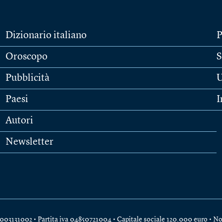
Dizionario italiano
P
Oroscopo
S
Pubblicità
U
Paesi
I
Autori
Newsletter
e 04003131002 • Partita iva 04850721004 • Capitale sociale 120.000 euro •
No