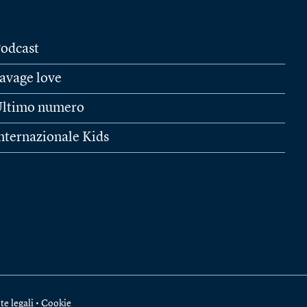
odcast
avage love
ltimo numero
nternazionale Kids
te legali
•
Cookie