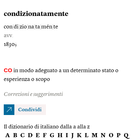
condizionatamente
con
|
di
|
zio
|
na
|
ta
|
mén
|
te
avv.
1830;
CO
in modo adeguato a un determinato stato o
esperienza o scopo
Correzioni e suggerimenti
Condividi
Il dizionario di italiano dalla a alla z
A
B
C
D
E
F
G
H
I
J
K
L
M
N
O
P
Q