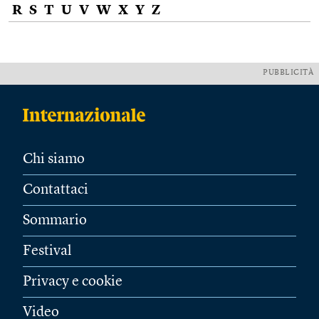
R
S
T
U
V
W
X
Y
Z
PUBBLICITÀ
Chi siamo
Contattaci
Sommario
Festival
Privacy e cookie
Video