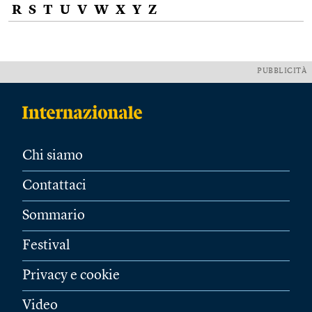
R
S
T
U
V
W
X
Y
Z
PUBBLICITÀ
Chi siamo
Contattaci
Sommario
Festival
Privacy e cookie
Video