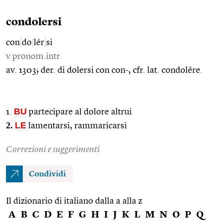
condolersi
con
|
do
|
lér
|
si
v.pronom.intr.
av. 1303; der. di dolersi con con-, cfr. lat. condolēre.
BU
1.
partecipare al dolore altrui
2.
LE
lamentarsi, rammaricarsi
Correzioni e suggerimenti
Condividi
Il dizionario di italiano dalla a alla z
A
B
C
D
E
F
G
H
I
J
K
L
M
N
O
P
Q