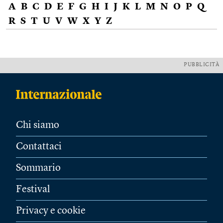
A
B
C
D
E
F
G
H
I
J
K
L
M
N
O
P
Q
R
S
T
U
V
W
X
Y
Z
PUBBLICITÀ
Chi siamo
Contattaci
Sommario
Festival
Privacy e cookie