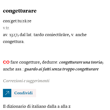
congetturare
con
|
get
|
tu
|
rà
|
re
v.tr.
av. 1327; dal lat. tardo coniectūrāre, v. anche
congettura.
CO
fare congetture, dedurre:
congetturare una teoria
;
anche ass.:
guardo ai fatti senza troppo congetturare
Correzioni e suggerimenti
Condividi
Il dizionario di italiano dalla a alla z