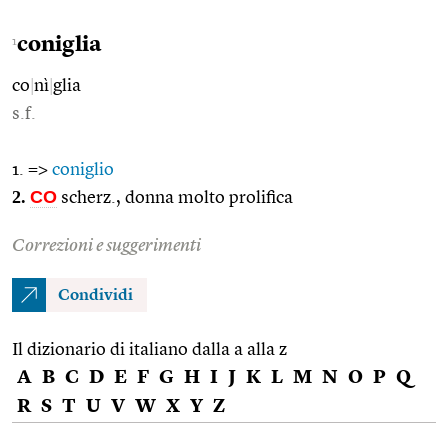
coniglia
1
co
|
nì
|
glia
s.f.
1. =>
coniglio
2.
CO
scherz., donna molto prolifica
Correzioni e suggerimenti
Condividi
Il dizionario di italiano dalla a alla z
A
B
C
D
E
F
G
H
I
J
K
L
M
N
O
P
Q
R
S
T
U
V
W
X
Y
Z