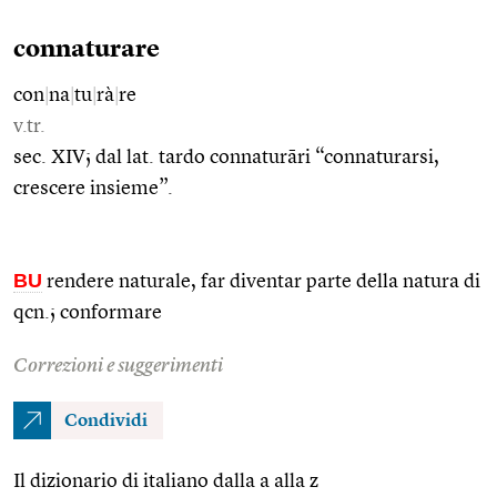
connaturare
con
|
na
|
tu
|
rà
|
re
v.tr.
sec. XIV; dal lat. tardo connaturāri “connaturarsi,
crescere insieme”.
BU
rendere naturale, far diventar parte della natura di
qcn.; conformare
Correzioni e suggerimenti
Condividi
Il dizionario di italiano dalla a alla z