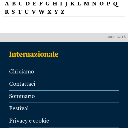
A
B
C
D
E
F
G
H
I
J
K
L
M
N
O
P
Q
R
S
T
U
V
W
X
Y
Z
PUBBLICITÀ
Chi siamo
Contattaci
Sommario
Festival
Privacy e cookie