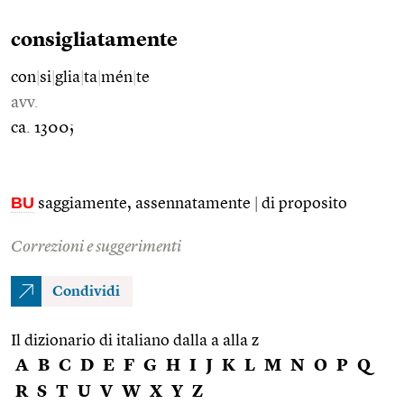
consigliatamente
con
|
si
|
glia
|
ta
|
mén
|
te
avv.
ca. 1300;
BU
saggiamente, assennatamente
|
di proposito
Correzioni e suggerimenti
Condividi
Il dizionario di italiano dalla a alla z
A
B
C
D
E
F
G
H
I
J
K
L
M
N
O
P
Q
R
S
T
U
V
W
X
Y
Z