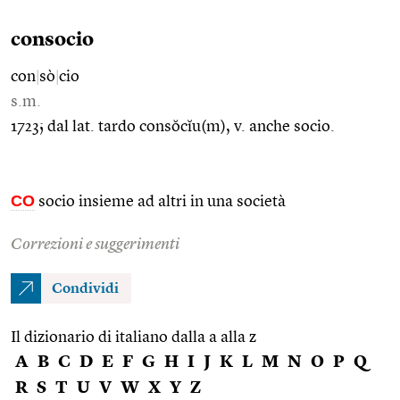
consocio
con
|
sò
|
cio
s.m.
1723; dal lat. tardo consŏcĭu(m), v. anche socio.
CO
socio insieme ad altri in una società
Correzioni e suggerimenti
Condividi
Il dizionario di italiano dalla a alla z
A
B
C
D
E
F
G
H
I
J
K
L
M
N
O
P
Q
R
S
T
U
V
W
X
Y
Z