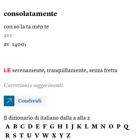
consolatamente
con
|
so
|
la
|
ta
|
mén
|
te
avv.
av. 1400;
LE
serenamente, tranquillamente, senza fretta
Correzioni e suggerimenti
Condividi
Il dizionario di italiano dalla a alla z
A
B
C
D
E
F
G
H
I
J
K
L
M
N
O
P
Q
R
S
T
U
V
W
X
Y
Z