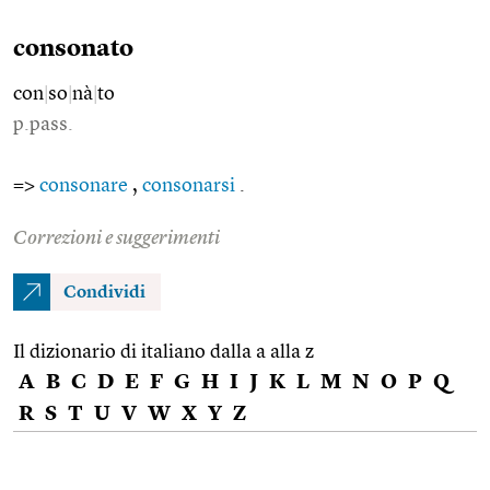
consonato
con
|
so
|
nà
|
to
p.pass.
=>
consonare
,
consonarsi
.
Correzioni e suggerimenti
Condividi
Il dizionario di italiano dalla a alla z
A
B
C
D
E
F
G
H
I
J
K
L
M
N
O
P
Q
R
S
T
U
V
W
X
Y
Z