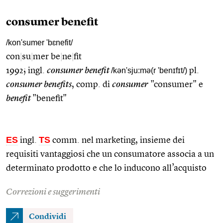
consumer benefit
/kon'sumer 'bɛnefit/
con
|
su
|
mer be
|
ne
|
fit
1992; ingl.
consumer benefit
/kən'sju:mə(r 'benɪfɪt/)
pl.
consumer benefits
, comp. di
consumer
"consumer" e
benefit
"benefit"
ES
TS
ingl.
comm. nel marketing, insieme dei
requisiti vantaggiosi che un consumatore associa a un
determinato prodotto e che lo inducono all’acquisto
Correzioni e suggerimenti
Condividi