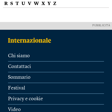
R
S
T
U
V
W
X
Y
Z
PUBBLICITÀ
Chi siamo
Contattaci
Sommario
Festival
Privacy e cookie
Video