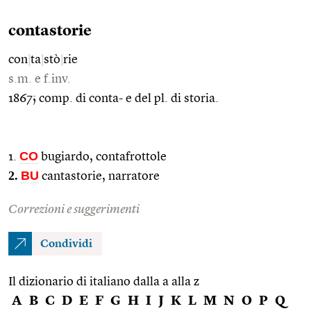
contastorie
con
|
ta
|
stò
|
rie
s.m. e f.inv.
1867; comp. di conta- e del pl. di storia.
CO
1.
bugiardo, contafrottole
2.
BU
cantastorie, narratore
Correzioni e suggerimenti
Condividi
Il dizionario di italiano dalla a alla z
A
B
C
D
E
F
G
H
I
J
K
L
M
N
O
P
Q