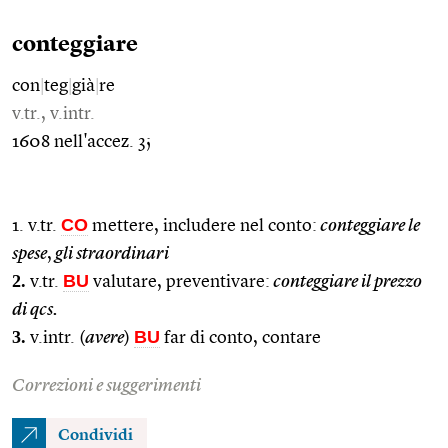
conteggiare
con
|
teg
|
già
|
re
v.tr., v.intr.
1608 nell'accez. 3;
CO
1. v.tr.
mettere, includere nel conto:
conteggiare le
spese
,
gli straordinari
2.
BU
v.tr.
valutare, preventivare:
conteggiare il prezzo
di qcs.
3.
BU
v.intr. (
avere
)
far di conto, contare
Correzioni e suggerimenti
Condividi