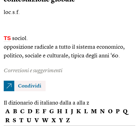
loc.s.f.
TS
sociol.
opposizione radicale a tutto il sistema economico,
politico, sociale e culturale, tipica degli anni ‘60.
Correzioni e suggerimenti
Condividi
Il dizionario di italiano dalla a alla z
A
B
C
D
E
F
G
H
I
J
K
L
M
N
O
P
Q
R
S
T
U
V
W
X
Y
Z