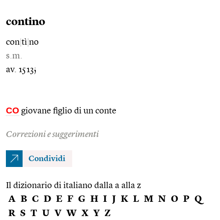
contino
con
|
tì
|
no
s.m.
av. 1513;
CO
giovane figlio di un conte
Correzioni e suggerimenti
Condividi
Il dizionario di italiano dalla a alla z
A
B
C
D
E
F
G
H
I
J
K
L
M
N
O
P
Q
R
S
T
U
V
W
X
Y
Z