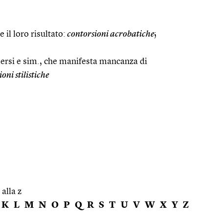
e il loro risultato:
contorsioni acrobatiche
;
ersi e sim., che manifesta mancanza di
oni stilistiche
 alla z
K
L
M
N
O
P
Q
R
S
T
U
V
W
X
Y
Z