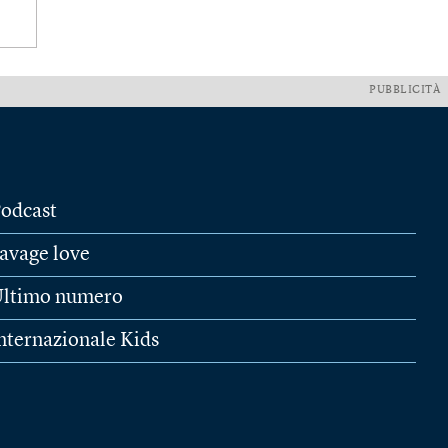
PUBBLICITÀ
odcast
avage love
ltimo numero
nternazionale Kids