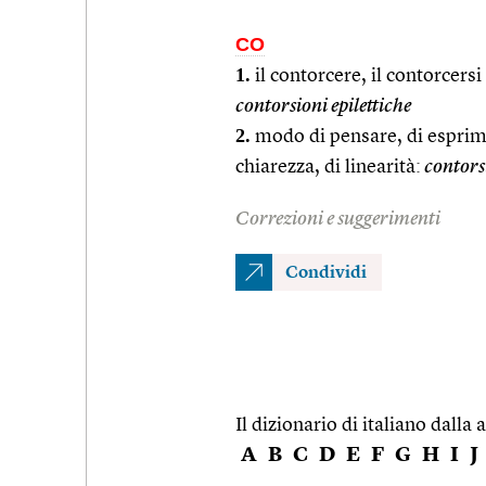
CO
1.
il contorcere, il contorcersi 
contorsioni epilettiche
2.
modo di pensare, di esprim
chiarezza, di linearità:
contorsi
Correzioni e suggerimenti
Condividi
Il dizionario di italiano dalla a
A
B
C
D
E
F
G
H
I
J