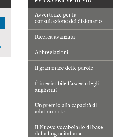
PER SAPERNE DI PIÙ
Avvertenze per la
consultazione del dizionario
A
Ricerca avanzata
Abbreviazioni
Il gran mare delle parole
È irresistibile l’ascesa degli
anglismi?
Un premio alla capacità di
adattamento
Il Nuovo vocabolario di base
della lingua italiana