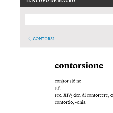
IL NUOVO DE MAURO
CONTORSI
contorsione
con
|
tor
|
sió
|
ne
s.f.
sec. XIV; der. di contorcere, cf
contortio, -onis.