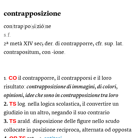
contrapposizione
con
|
trap
|
po
|
ṣi
|
zió
|
ne
s.f.
2ª metà XIV sec; der. di contrapporre, cfr. sup. lat.
contrapositum, con -ione.
CO
1.
il contrapporre, il contrapporsi e il loro
risultato:
contrapposizione di immagini
,
di colori
,
opinioni
,
idee che sono in contrapposizione tra loro
2.
TS
log. nella logica scolastica, il convertire un
giudizio in un altro, negando il suo contrario
3.
TS
arald. disposizione delle figure nello scudo
collocate in posizione reciproca, alternata od opposta