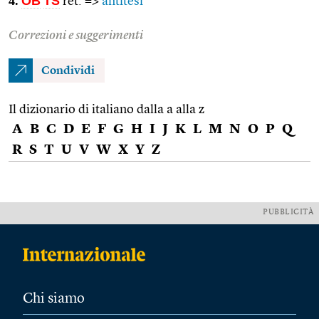
4.
OB
TS
ret. =>
antitesi
Correzioni e suggerimenti
Condividi
Il dizionario di italiano dalla a alla z
A
B
C
D
E
F
G
H
I
J
K
L
M
N
O
P
Q
R
S
T
U
V
W
X
Y
Z
PUBBLICITÀ
Chi siamo