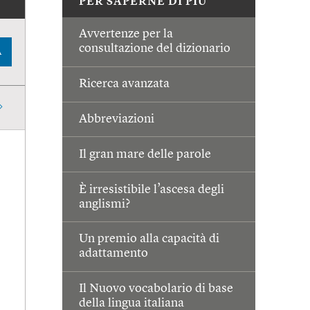
PER SAPERNE DI PIÙ
Avvertenze per la
consultazione del dizionario
A
Ricerca avanzata
Abbreviazioni
Il gran mare delle parole
È irresistibile l’ascesa degli
anglismi?
Un premio alla capacità di
adattamento
Il Nuovo vocabolario di base
della lingua italiana