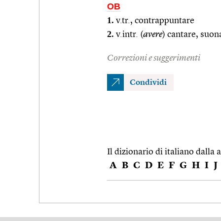
OB
1.
v.tr., contrappuntare
2.
v.intr. (
avere
) cantare, suon
Correzioni e suggerimenti
Condividi
Il dizionario di italiano dalla a
A
B
C
D
E
F
G
H
I
J