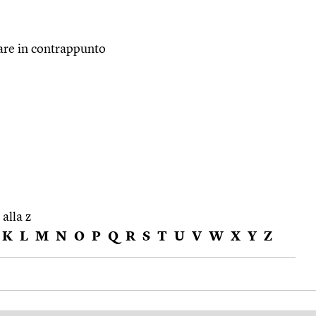
are in contrappunto
 alla z
K
L
M
N
O
P
Q
R
S
T
U
V
W
X
Y
Z