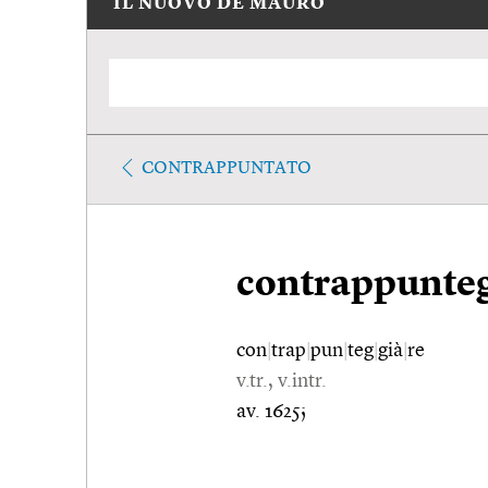
IL NUOVO DE MAURO
CONTRAPPUNTATO
contrappunte
con
|
trap
|
pun
|
teg
|
già
|
re
v.tr., v.intr.
av. 1625;