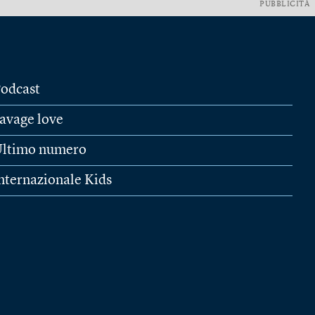
PUBBLICITÀ
odcast
avage love
ltimo numero
nternazionale Kids