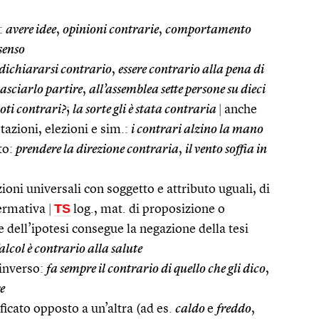
:
avere idee
,
opinioni contrarie
,
comportamento
senso
dichiararsi contrario
,
essere contrario alla pena di
lasciarlo partire
,
all’assemblea sette persone su dieci
voti contrari?
;
la sorte gli è stata contraria
|
anche
tazioni, elezioni e sim.:
i contrari alzino la mano
to:
prendere la direzione contraria
,
il vento soffia in
ioni universali con soggetto e attributo uguali, di
TS
ffermativa
|
log., mat. di proposizione o
 dell’ipotesi consegue la negazione della tesi
’alcol è contrario alla salute
 inverso:
fa sempre il contrario di quello che gli dico
,
e
ificato opposto a un’altra (ad es.
caldo
e
freddo
,