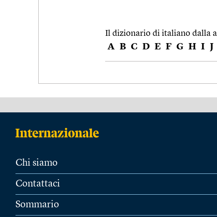
Il dizionario di italiano dalla a
A
B
C
D
E
F
G
H
I
J
Chi siamo
Contattaci
Sommario