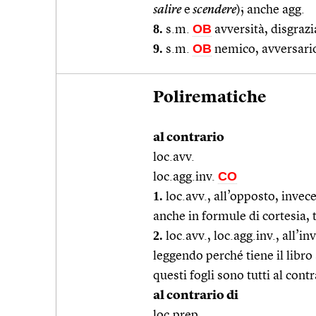
salire
e
scendere
); anche agg.
8.
OB
s.m.
avversità, disgrazi
9.
OB
s.m.
nemico, avversari
Polirematiche
al contrario
loc.avv.
CO
loc.agg.inv.
1.
loc.avv., all’opposto, invece
anche in formule di cortesia, t
2.
loc.avv., loc.agg.inv., all’
leggendo perché tiene il libro 
questi fogli sono tutti al cont
al contrario di
loc.prep.