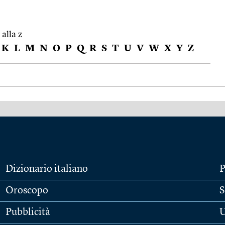
 alla z
K
L
M
N
O
P
Q
R
S
T
U
V
W
X
Y
Z
Dizionario italiano
P
Oroscopo
S
Pubblicità
U