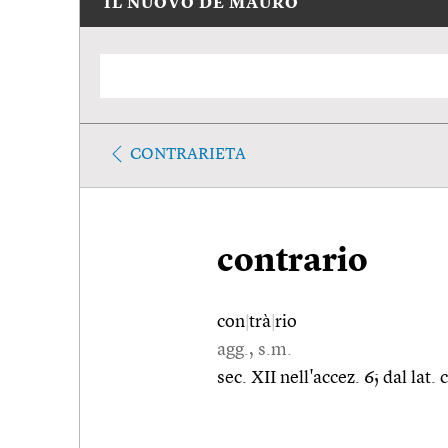
IL NUOVO DE MAURO
CONTRARIETA
contrario
con
|
trà
|
rio
agg., s.m.
sec. XII nell'accez. 6; dal lat