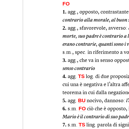
FO
1.
agg., opposto, contrastante
contrario alla morale
,
al buon 
2.
agg., sfavorevole, avverso:
morte
,
suo padre è contrario a 
erano contrarie
,
quanti sono i 
s.m., spec. in riferimento a vo
3.
agg., che va in senso oppos
senso contrario
4.
TS
agg.
log. di due proposiz
cui una è negativa e l’altra a
teorema in cui dalla negazione
5.
BU
agg.
nocivo, dannoso:
l
6.
FO
s.m.
ciò che è opposto,
Mario è il contrario di suo padr
7.
TS
s.m.
ling. parola di sign