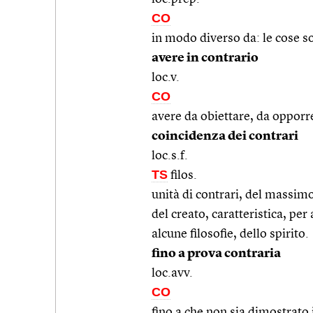
CO
in modo diverso da: le cose s
avere in contrario
loc.v.
CO
avere da obiettare, da opporre
coincidenza dei contrari
loc.s.f.
TS
filos.
unità di contrari, del massimo
del creato, caratteristica, per
alcune filosofie, dello spirito.
fino a prova contraria
loc.avv.
CO
fino a che non sia dimostrato 