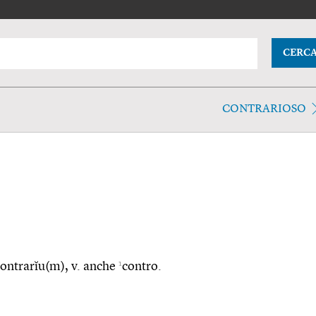
CERC
CONTRARIOSO
1
. contrarĭu(m), v. anche
contro.