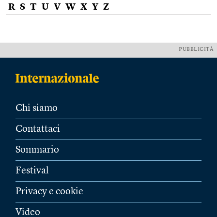
R
S
T
U
V
W
X
Y
Z
PUBBLICITÀ
Chi siamo
Contattaci
Sommario
Festival
Privacy e cookie
Video