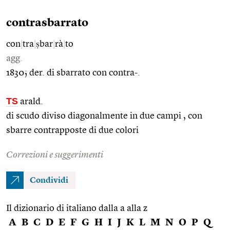
contrasbarrato
con
|
tra
|
ṣbar
|
rà
|
to
agg.
1830; der. di sbarrato con contra-.
TS
arald.
di scudo diviso diagonalmente in due campi , con
sbarre contrapposte di due colori
Correzioni e suggerimenti
Condividi
Il dizionario di italiano dalla a alla z
A
B
C
D
E
F
G
H
I
J
K
L
M
N
O
P
Q