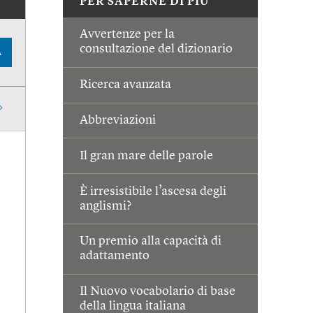
PER SAPERNE DI PIÙ
Avvertenze per la
consultazione del dizionario
A
Ricerca avanzata
Abbreviazioni
Il gran mare delle parole
È irresistibile l’ascesa degli
anglismi?
Un premio alla capacità di
adattamento
Il Nuovo vocabolario di base
della lingua italiana