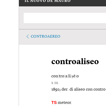
IL NUOVO DE MAURO
CONTROAEREO
controaliseo
con
|
tro
|
a
|
li
|
ṣè
|
o
s.m.
1892; der. di aliseo con contro
TS
meteor.