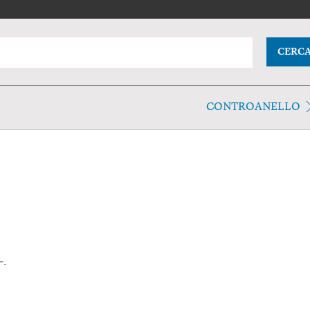
CERC
CONTROANELLO
-.