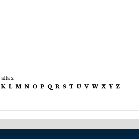
 alla z
K
L
M
N
O
P
Q
R
S
T
U
V
W
X
Y
Z