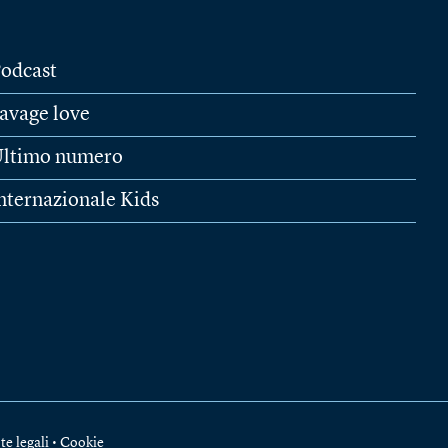
odcast
avage love
ltimo numero
nternazionale Kids
te legali
•
Cookie