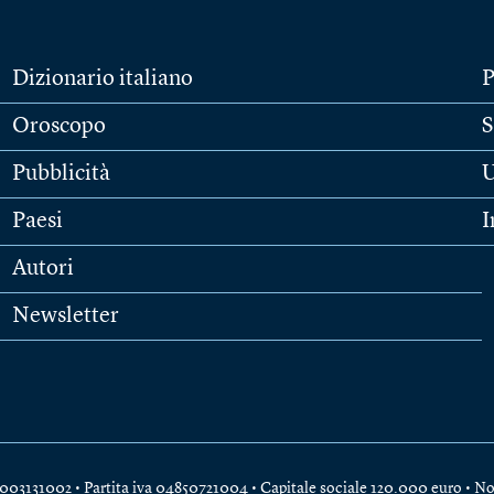
Dizionario italiano
P
Oroscopo
S
Pubblicità
U
Paesi
I
Autori
Newsletter
e 04003131002 • Partita iva 04850721004 • Capitale sociale 120.000 euro •
No