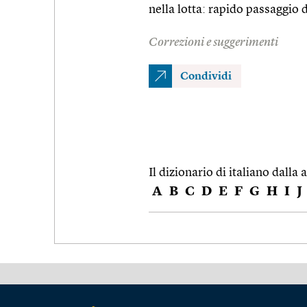
nella lotta: rapido passaggio d
Correzioni e suggerimenti
Condividi
Il dizionario di italiano dalla a
A
B
C
D
E
F
G
H
I
J