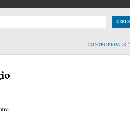
CERC
CONTROPEDALE
io
ntro-.