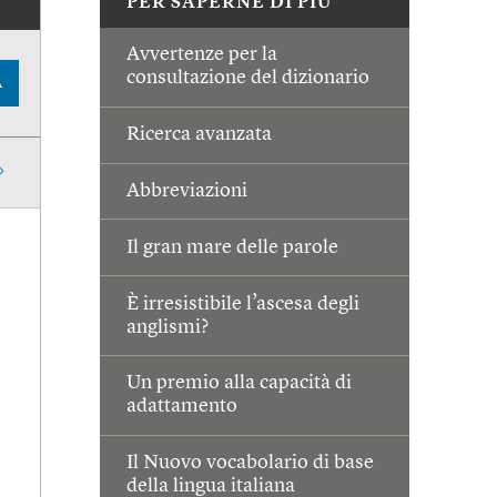
PER SAPERNE DI PIÙ
Avvertenze per la
consultazione del dizionario
A
Ricerca avanzata
Abbreviazioni
Il gran mare delle parole
È irresistibile l’ascesa degli
anglismi?
Un premio alla capacità di
adattamento
Il Nuovo vocabolario di base
della lingua italiana