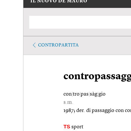
IL NUOVO DE MAURO
CONTROPARTITA
contropassagg
con
|
tro
|
pas
|
sàg
|
gio
s.m.
1987; der. di passaggio con co
TS
sport