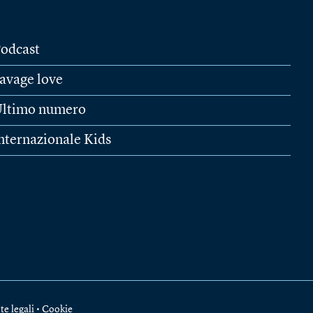
odcast
avage love
ltimo numero
nternazionale Kids
te legali
•
Cookie