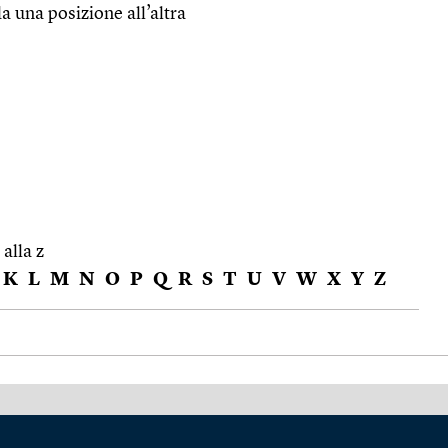
a una posizione all’altra
 alla z
K
L
M
N
O
P
Q
R
S
T
U
V
W
X
Y
Z