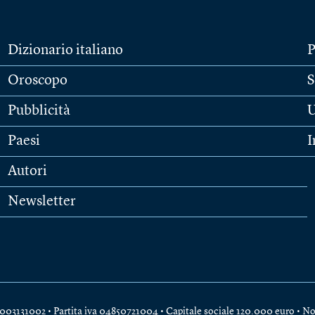
Dizionario italiano
P
Oroscopo
S
Pubblicità
U
Paesi
I
Autori
Newsletter
e 04003131002 • Partita iva 04850721004 • Capitale sociale 120.000 euro •
No