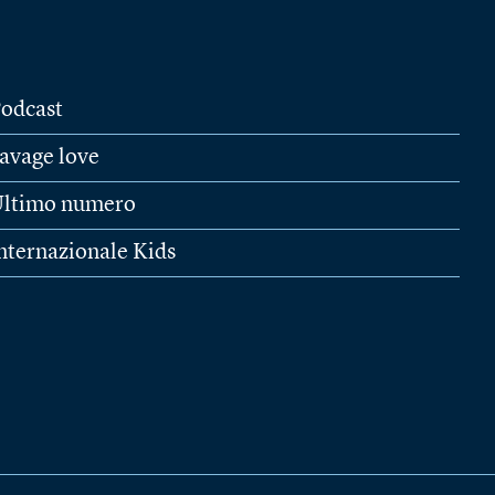
odcast
avage love
ltimo numero
nternazionale Kids