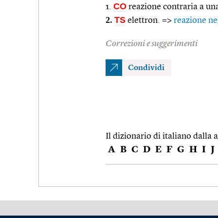
CO
1.
reazione contraria a un
2.
TS
elettron. =>
reazione ne
Correzioni e suggerimenti
Condividi
Il dizionario di italiano dalla a
A
B
C
D
E
F
G
H
I
J