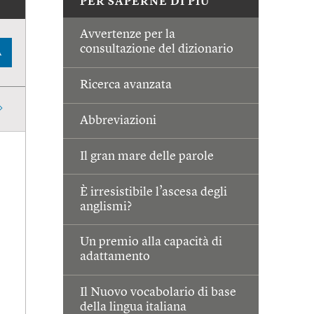
PER SAPERNE DI PIÙ
Avvertenze per la
consultazione del dizionario
A
Ricerca avanzata
Abbreviazioni
Il gran mare delle parole
È irresistibile l’ascesa degli
anglismi?
Un premio alla capacità di
adattamento
Il Nuovo vocabolario di base
della lingua italiana