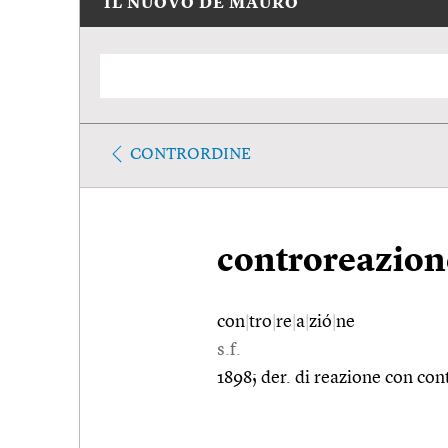
IL NUOVO DE MAURO
CONTRORDINE
controreazion
con
|
tro
|
re
|
a
|
zió
|
ne
s.f.
1898; der. di reazione con con