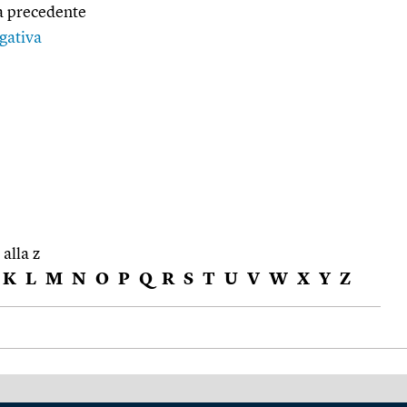
a precedente
gativa
 alla z
K
L
M
N
O
P
Q
R
S
T
U
V
W
X
Y
Z