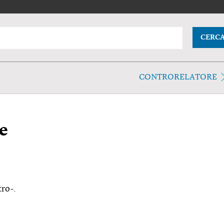
CERC
CONTRORELATORE
e
tro-.