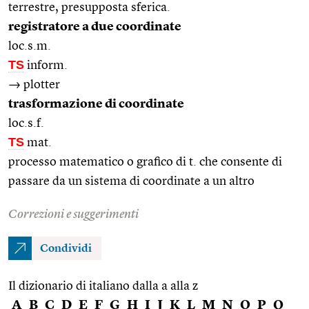
terrestre, presupposta sferica.
registratore a due coordinate
loc.s.m.
TS
inform.
→ plotter
trasformazione di coordinate
loc.s.f.
TS
mat.
processo matematico o grafico di t. che consente di
passare da un sistema di coordinate a un altro
Correzioni e suggerimenti
Condividi
Il dizionario di italiano dalla a alla z
A
B
C
D
E
F
G
H
I
J
K
L
M
N
O
P
Q