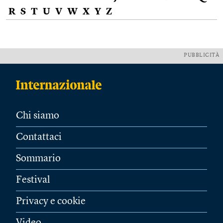
R
S
T
U
V
W
X
Y
Z
PUBBLICITÀ
Chi siamo
Contattaci
Sommario
Festival
Privacy e cookie