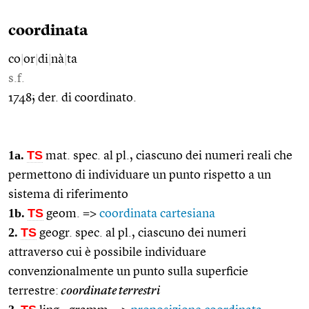
coordinata
co
|
or
|
di
|
nà
|
ta
s.f.
1748; der. di coordinato.
1a.
TS
mat. spec. al pl., ciascuno dei numeri reali che
permettono di individuare un punto rispetto a un
sistema di riferimento
1b.
TS
geom. =>
coordinata cartesiana
2.
TS
geogr. spec. al pl., ciascuno dei numeri
attraverso cui è possibile individuare
convenzionalmente un punto sulla superficie
terrestre:
coordinate terrestri