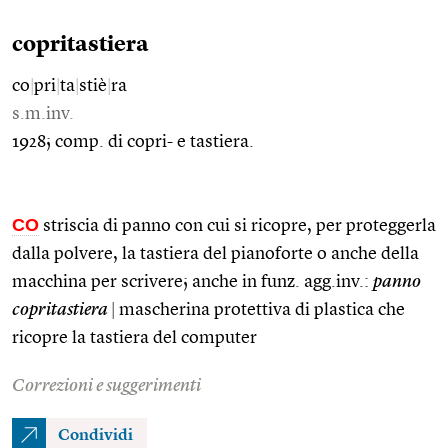
copritastiera
co
|
pri
|
ta
|
stiè
|
ra
s.m.inv.
1928; comp. di copri- e tastiera.
CO
striscia di panno con cui si ricopre, per proteggerla
dalla polvere, la tastiera del pianoforte o anche della
macchina per scrivere; anche in funz. agg.inv.:
panno
copritastiera
|
mascherina protettiva di plastica che
ricopre la tastiera del computer
Correzioni e suggerimenti
Condividi