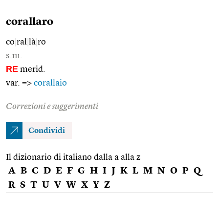
corallaro
co
|
ral
|
là
|
ro
s.m.
RE
merid.
var. =>
corallaio
Correzioni e suggerimenti
Condividi
Il dizionario di italiano dalla a alla z
A
B
C
D
E
F
G
H
I
J
K
L
M
N
O
P
Q
R
S
T
U
V
W
X
Y
Z