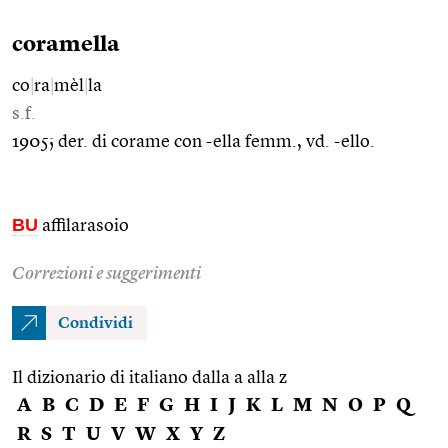
coramella
co
|
ra
|
mèl
|
la
s.f.
1905; der. di corame con -ella femm., vd. -ello.
BU
affilarasoio
Correzioni e suggerimenti
Condividi
Il dizionario di italiano dalla a alla z
A
B
C
D
E
F
G
H
I
J
K
L
M
N
O
P
Q
R
S
T
U
V
W
X
Y
Z