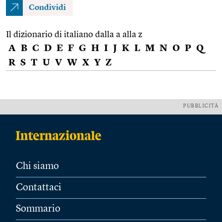
Condividi
Il dizionario di italiano dalla a alla z
A
B
C
D
E
F
G
H
I
J
K
L
M
N
O
P
Q
R
S
T
U
V
W
X
Y
Z
PUBBLICITÀ
Chi siamo
Contattaci
Sommario