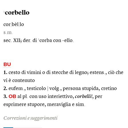
corbello
1
cor
|
bèl
|
lo
s.m.
1
sec. XII; der. di
corba con -ello.
BU
1.
cesto di vimini o di stecche di legno; estens., ciò che
vi è contenuto
2.
eufem., testicolo
|
volg., persona stupida, cretino
3.
OB
al pl. con uso interiettivo,
corbelli!
, per
esprimere stupore, meraviglia e sim.
Correzioni e suggerimenti