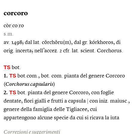
corcoro
còr
|
co
|
ro
s.m.
av. 1498; dal lat. cŏrchŏru(m), dal gr. kórkhoros, di
orig. incerta; nell’accez. 2 cfr. lat. scient. Corchorus.
TS
bot.
1.
TS
bot.com., bot. com. pianta del genere Corcoro
(
Corchorus capsularis
)
2.
TS
bot. pianta del genere Corcoro, con foglie
dentate, fiori gialli e frutti a capsula
|
con iniz. maiusc.,
genere della famiglia delle Tigliacee, cui
appartengono alcune specie da cui si ricava la iuta
Correzioni e suggerimenti