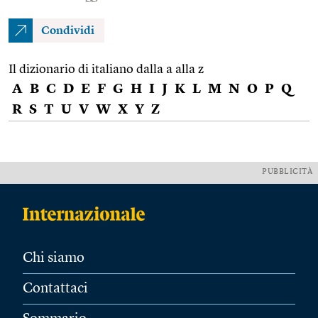
Condividi
Il dizionario di italiano dalla a alla z
A
B
C
D
E
F
G
H
I
J
K
L
M
N
O
P
Q
R
S
T
U
V
W
X
Y
Z
PUBBLICITÀ
Chi siamo
Contattaci