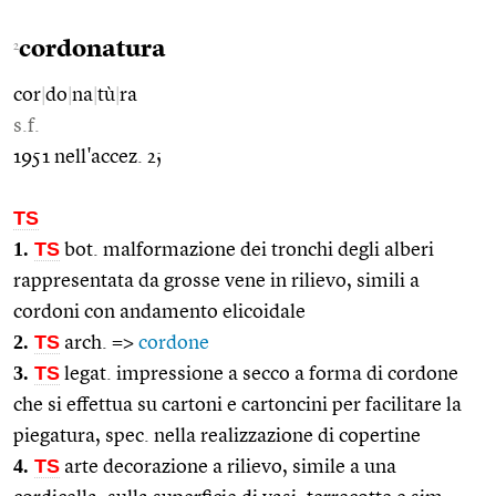
cordonatura
2
cor
|
do
|
na
|
tù
|
ra
s.f.
1951 nell'accez. 2;
TS
1.
TS
bot. malformazione dei tronchi degli alberi
rappresentata da grosse vene in rilievo, simili a
cordoni con andamento elicoidale
2.
TS
arch. =>
cordone
3.
TS
legat. impressione a secco a forma di cordone
che si effettua su cartoni e cartoncini per facilitare la
piegatura, spec. nella realizzazione di copertine
4.
TS
arte decorazione a rilievo, simile a una