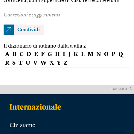
cordicella, sulla superficie di vasi, terrecotte e sim.
Correzioni e suggerimenti
Condividi
Il dizionario di italiano dalla a alla z
A
B
C
D
E
F
G
H
I
J
K
L
M
N
O
P
Q
R
S
T
U
V
W
X
Y
Z
PUBBLICITÀ
Chi siamo