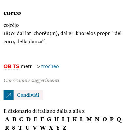
coreo
co
|
rè
|
o
1830; dal lat. chorēu(m), dal gr. khoreîos propr. “del
coro, della danza”.
OB
TS
metr. =>
trocheo
Correzioni e suggerimenti
Condividi
Il dizionario di italiano dalla a alla z
A
B
C
D
E
F
G
H
I
J
K
L
M
N
O
P
Q
R
S
T
U
V
W
X
Y
Z