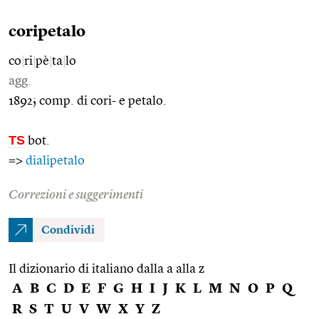
coripetalo
co
|
ri
|
pè
|
ta
|
lo
agg.
1892; comp. di cori- e petalo.
TS
bot.
=>
dialipetalo
Correzioni e suggerimenti
Condividi
Il dizionario di italiano dalla a alla z
A
B
C
D
E
F
G
H
I
J
K
L
M
N
O
P
Q
R
S
T
U
V
W
X
Y
Z