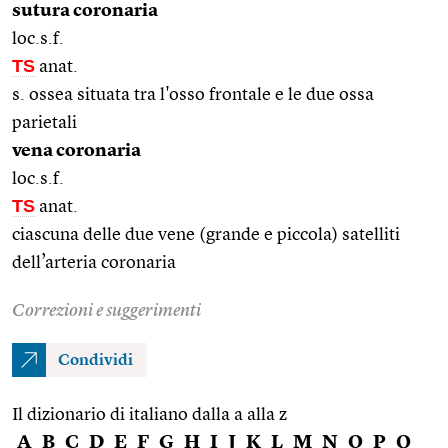
sutura coronaria
loc.s.f.
TS
anat.
s. ossea situata tra l'osso frontale e le due ossa
parietali
vena coronaria
loc.s.f.
TS
anat.
ciascuna delle due vene (grande e piccola) satelliti
dell’arteria coronaria
Correzioni e suggerimenti
Condividi
Il dizionario di italiano dalla a alla z
A
B
C
D
E
F
G
H
I
J
K
L
M
N
O
P
Q