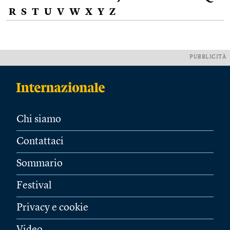
R
S
T
U
V
W
X
Y
Z
PUBBLICITÀ
Chi siamo
Contattaci
Sommario
Festival
Privacy e cookie