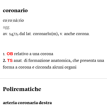
coronario
co
|
ro
|
nà
|
rio
agg.
av. 1472; dal lat. coronarĭu(m), v. anche corona.
OB
1.
relativo a una corona
2.
TS
anat. di formazione anatomica, che presenta una
forma a corona e circonda alcuni organi
Polirematiche
arteria coronaria destra