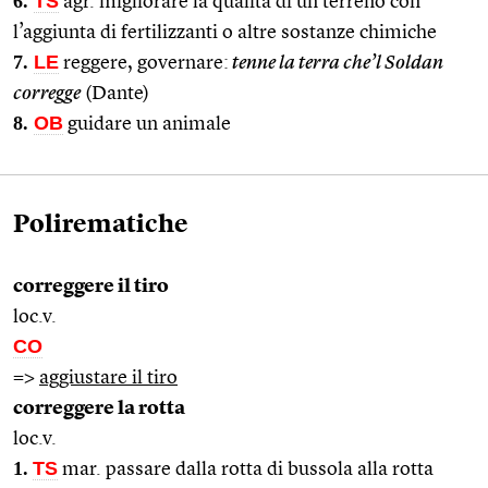
6.
TS
agr. migliorare la qualità di un terreno con
l’aggiunta di fertilizzanti o altre sostanze chimiche
7.
LE
reggere, governare:
tenne la terra che’l Soldan
corregge
(Dante)
8.
OB
guidare un animale
Polirematiche
correggere il tiro
loc.v.
CO
=>
aggiustare il tiro
correggere la rotta
loc.v.
1.
TS
mar. passare dalla rotta di bussola alla rotta