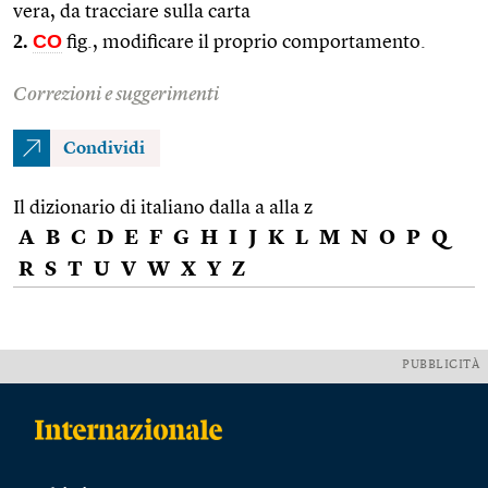
vera, da tracciare sulla carta
2.
CO
fig., modificare il proprio comportamento.
Correzioni e suggerimenti
Condividi
Il dizionario di italiano dalla a alla z
A
B
C
D
E
F
G
H
I
J
K
L
M
N
O
P
Q
R
S
T
U
V
W
X
Y
Z
PUBBLICITÀ