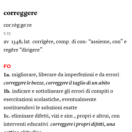
correggere
cor
|
règ
|
ge
|
re
v.tr.
av. 1348; lat. corrĭgĕre, comp. di con- “assieme, con” e
regĕre “dirigere”.
FO
1a.
migliorare, liberare da imperfezioni e da errori:
correggere le bozze
,
correggere il taglio di un abito
1b.
indicare e sottolineare gli errori di compiti o
esercitazioni scolastiche, eventualmente
sostituendovi le soluzioni esatte
1c.
eliminare difetti, vizi e sim., propri e altrui, con
interventi educativi:
correggere i propri difetti
,
una