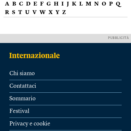
A
B
C
D
E
F
G
H
I
J
K
L
M
N
O
P
Q
R
S
T
U
V
W
X
Y
Z
PUBBLICITÀ
Chi siamo
Contattaci
Sommario
Festival
Privacy e cookie