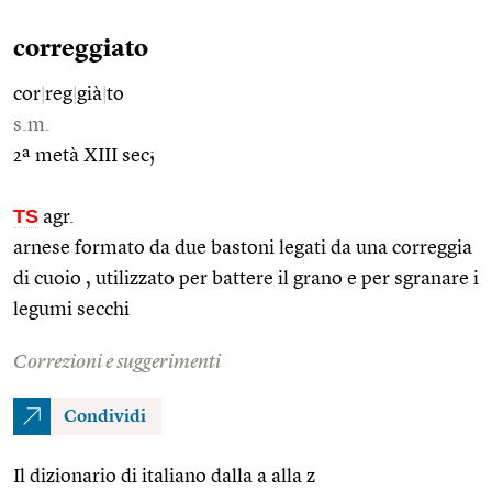
correggiato
cor
|
reg
|
già
|
to
s.m.
2ª metà XIII sec;
TS
agr.
arnese formato da due bastoni legati da una correggia
di cuoio , utilizzato per battere il grano e per sgranare i
legumi secchi
Correzioni e suggerimenti
Condividi
Il dizionario di italiano dalla a alla z