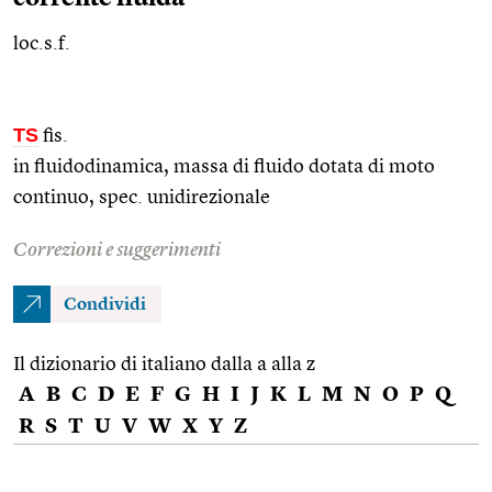
loc.s.f.
TS
fis.
in fluidodinamica, massa di fluido dotata di moto
continuo,
spec.
unidirezionale
Correzioni e suggerimenti
Condividi
Il dizionario di italiano dalla a alla z
A
B
C
D
E
F
G
H
I
J
K
L
M
N
O
P
Q
R
S
T
U
V
W
X
Y
Z