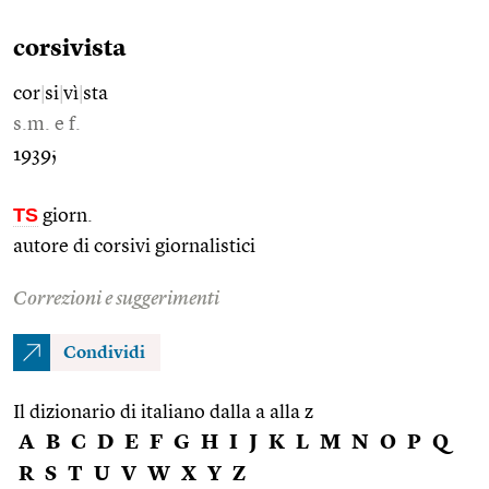
corsivista
cor
|
si
|
vì
|
sta
s.m. e f.
1939;
TS
giorn.
autore di corsivi giornalistici
Correzioni e suggerimenti
Condividi
Il dizionario di italiano dalla a alla z
A
B
C
D
E
F
G
H
I
J
K
L
M
N
O
P
Q
R
S
T
U
V
W
X
Y
Z