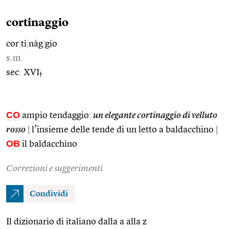
cortinaggio
cor
|
ti
|
nàg
|
gio
s.m.
sec. XVI;
CO
ampio tendaggio:
un elegante cortinaggio di velluto
rosso
|
l’insieme delle tende di un letto a baldacchino
|
OB
il baldacchino
Correzioni e suggerimenti
Condividi
Il dizionario di italiano dalla a alla z