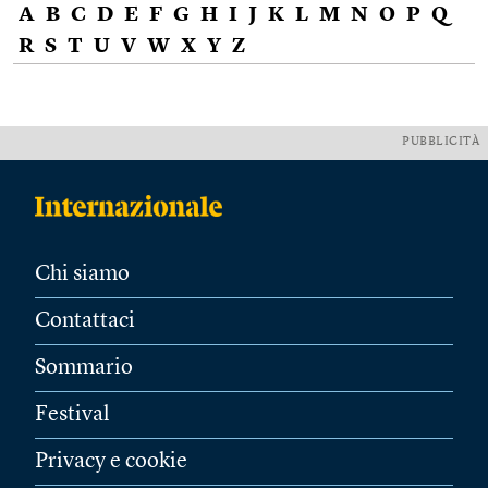
A
B
C
D
E
F
G
H
I
J
K
L
M
N
O
P
Q
R
S
T
U
V
W
X
Y
Z
PUBBLICITÀ
Chi siamo
Contattaci
Sommario
Festival
Privacy e cookie