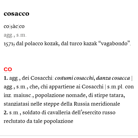
cosacco
co
|
ṣàc
|
co
agg., s.m.
1571; dal polacco kozak, dal turco kazak “vagabondo”.
CO
1.
agg., dei Cosacchi:
costumi cosacchi
,
danza cosacca
|
agg., s.m., che, chi appartiene ai Cosacchi
|
s.m.pl. con
inz. maiusc., popolazione nomade, di stirpe tatara,
stanziatasi nelle steppe della Russia meridionale
2.
s.m., soldato di cavalleria dell’esercito russo
reclutato da tale popolazione