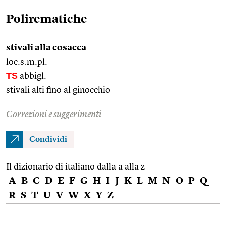
Polirematiche
stivali alla cosacca
loc.s.m.pl.
TS
abbigl.
stivali alti fino al ginocchio
Correzioni e suggerimenti
Condividi
Il dizionario di italiano dalla a alla z
A
B
C
D
E
F
G
H
I
J
K
L
M
N
O
P
Q
R
S
T
U
V
W
X
Y
Z