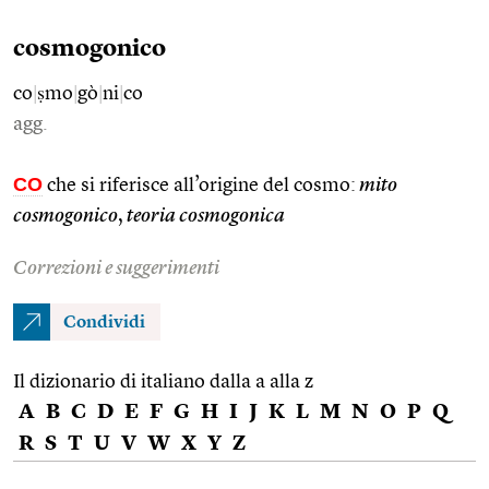
cosmogonico
co
|
ṣmo
|
gò
|
ni
|
co
agg.
CO
che si riferisce all’origine del cosmo:
mito
cosmogonico
,
teoria cosmogonica
Correzioni e suggerimenti
Condividi
Il dizionario di italiano dalla a alla z
A
B
C
D
E
F
G
H
I
J
K
L
M
N
O
P
Q
R
S
T
U
V
W
X
Y
Z